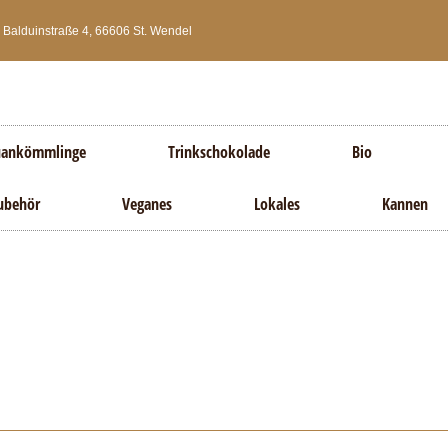
Balduinstraße 4, 66606 St. Wendel
ankömmlinge
Trinkschokolade
Bio
ubehör
Veganes
Lokales
Kannen