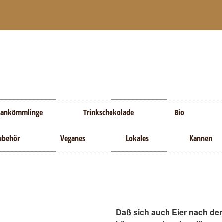
Balduinstraße 4, 66606 St. Wendel
ankömmlinge
Trinkschokolade
Bio
ubehör
Veganes
Lokales
Kannen
Eierbecher Mütz
Daß sich auch Eier nach de