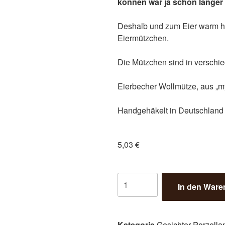
können war ja schon länger
Deshalb und zum Eier warm ha
Eiermützchen.
Die Mützchen sind in verschie
Eierbecher Wollmütze, aus
„m
Handgehäkelt in Deutschland
5,03
€
In den Ware
Kategorie
Gesichter-Porzella