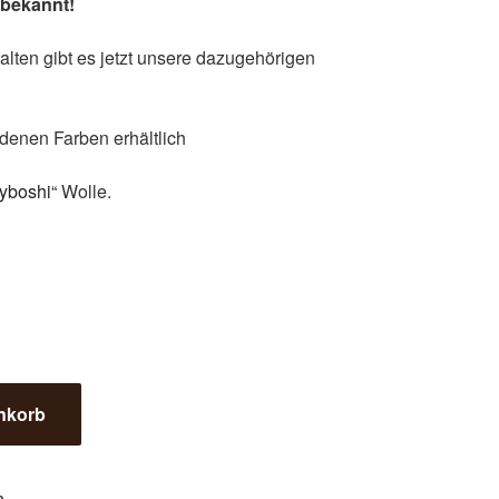
 bekannt!
lten gibt es jetzt unsere dazugehörigen
denen Farben erhältlich
yboshi“
Wolle.
nkorb
n