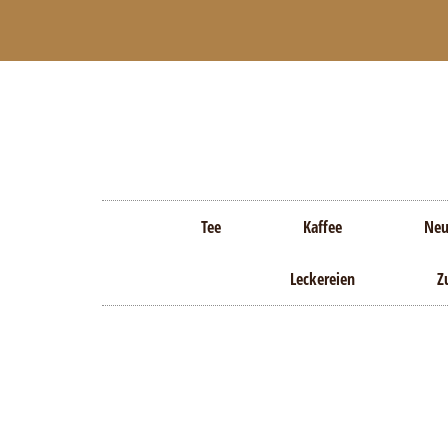
06851 5941316
hallo@taessje.de
Tee
Kaffee
Neu
Leckereien
Z