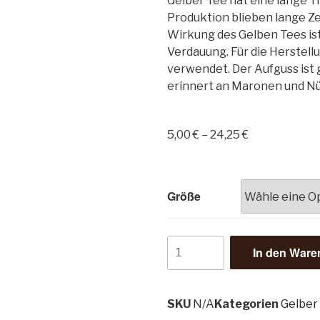
Gelber Tee hat eine lange Tr
Produktion blieben lange Ze
Wirkung des Gelben Tees ist 
Verdauung. Für die Herstell
verwendet. Der Aufguss ist 
erinnert an Maronen und Nü
5,00
€
–
24,25
€
Größe
In den Ware
SKU
N/A
Kategorien
Gelber