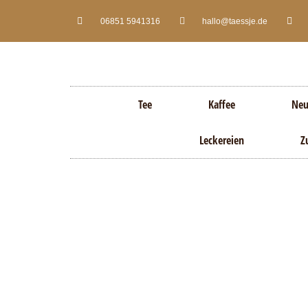
06851 5941316
hallo@taessje.de
Tee
Kaffee
Neu
Leckereien
Z