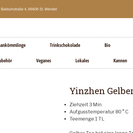
Balduinstraße 4, 66606 St. Wendel
ankömmlinge
Trinkschokolade
Bio
ubehör
Veganes
Lokales
Kannen
Yinzhen Gelber
Ziehzeit 3 Min
Aufgusstemperatur 80 ° C
Teemenge 1 TL