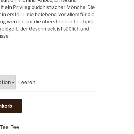
adition in China. Anbau, Ernte und
it ein Privileg buddhistischer Mönche. Die
in erster Linie belebend, vor allem für die
ung werden nur die obersten Triebe (Tips)
goldgelb, der Geschmack ist süßlich und
sse.
Leeren
nkorb
 Tee
,
Tee