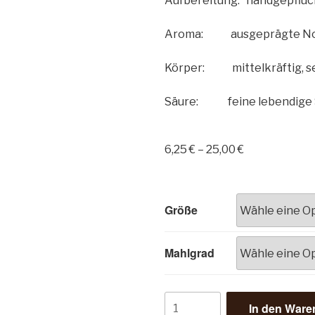
Aufbereitung: handgepflüc
Aroma: ausgeprägte Note
Körper: mittelkräftig, s
Säure: feine lebendige Sä
6,25
€
–
25,00
€
Größe
Mahlgrad
In den Ware