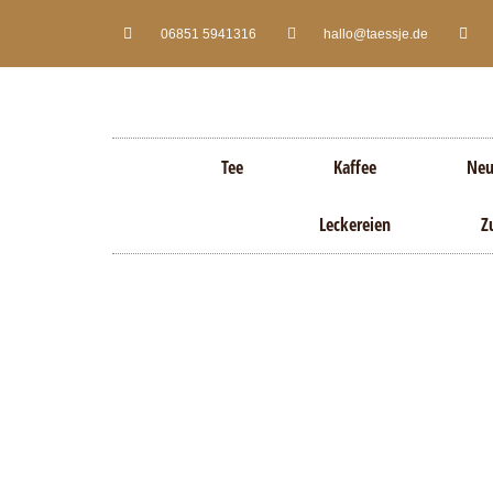
06851 5941316
hallo@taessje.de
Tee
Kaffee
Neu
Leckereien
Z