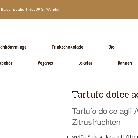
Balduinstraße 4, 66606 St. Wendel
ankömmlinge
Trinkschokolade
Bio
ubehör
Veganes
Lokales
Kannen
Tartufo dolce 
Tartufo dolce agli 
Zitrusfrüchten
weiße Schokolade mit Zitr