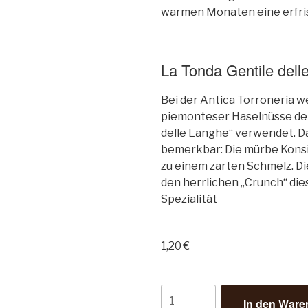
warmen Monaten eine erfri
La Tonda Gentile del
Bei der Antica Torroneria 
piemonteser Haselnüsse der 
delle Langhe“ verwendet. D
bemerkbar: Die mürbe Konsi
zu einem zarten Schmelz. D
den herrlichen „Crunch“ die
Spezialität
1,20
€
In den Ware