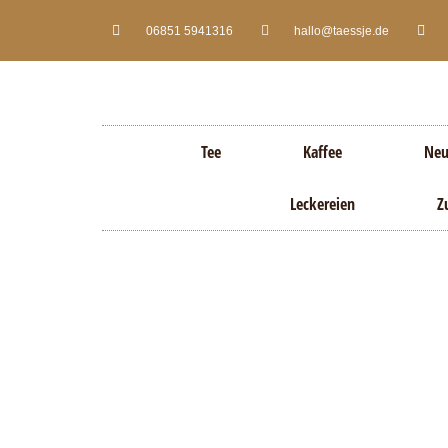
06851 5941316
hallo@taessje.de
Tee
Kaffee
Neu
Leckereien
Z