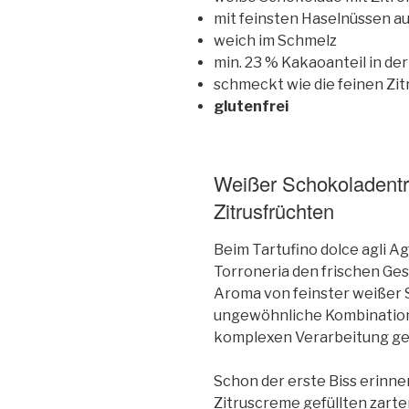
mit feinsten Haselnüssen a
weich im Schmelz
min. 23 % Kakaoanteil in d
schmeckt wie die feinen Zi
glutenfrei
Weißer Schokoladentr
Zitrusfrüchten
Beim Tartufino dolce agli A
Torroneria den frischen Ge
Aroma von feinster weißer 
ungewöhnliche Kombination,
komplexen Verarbeitung ge
Schon der erste Biss erinn
Zitruscreme gefüllten zarte